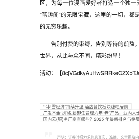
区，为每一位漫画爱好者打造一个独一无
“笔趣阁”的无限宝藏，这里的一切，都
的无穷乐趣。
告别付费的束缚，告别等待的煎熬，
世界，从此与众不同，精彩纷呈！
活动：【
8cjVGdkyAuHwSRRkeCZXbTJ
“:冰!雪经济”持续升温 酒店餐饮板块涨幅居前
广发基金‘刘’格,菘卸任管理六年“老”产品，业内
国内云{服}务厂商有哪些？2025 年最新排名与格
声明：证券时报力求信息真实、准确，文章提及内